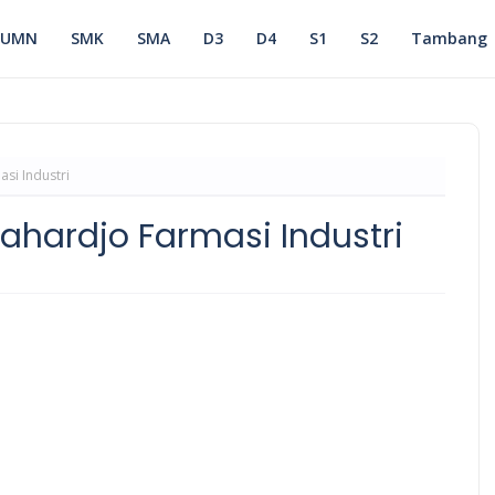
BUMN
SMK
SMA
D3
D4
S1
S2
Tambang
si Industri
hardjo Farmasi Industri