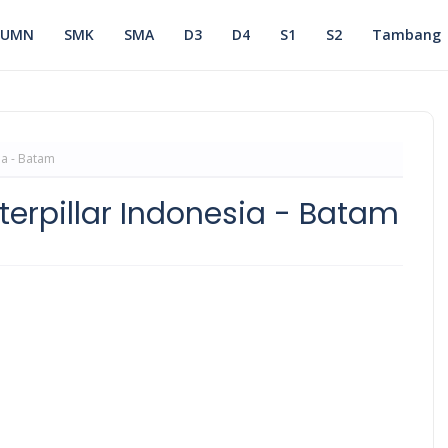
BUMN
SMK
SMA
D3
D4
S1
S2
Tambang
ia - Batam
erpillar Indonesia - Batam