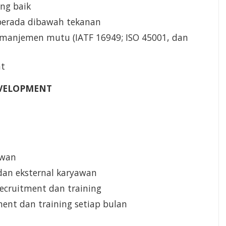
ng baik
erada dibawah tekanan
anjemen mutu (IATF 16949; ISO 45001, dan
at
EVELOPMENT
awan
 dan eksternal karyawan
ecruitment dan training
ment dan training setiap bulan