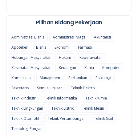
Pilihan Bidang Pekerjaan
Administrasi Bisnis
Administrasi Niaga
Akuntansi
Apoteker
Bisnis
Ekonomi
Farmasi
Hubungan Masyarakat
Hukum
Keperawatan
Kesehatan Masyarakat
Keuangan
Kimia
Komputer
Komunikasi
Manajemen
Perbankan
Psikologi
Sekretaris
Semua Jurusan
Teknik Elektro
Teknik Industri
Teknik Informatika
Teknik Kimia
Teknik Lingkungan
Teknik Listrik
Teknik Mesin
Teknik Otomotif
Teknik Pertambangan
Teknik Sipil
Teknologi Pangan